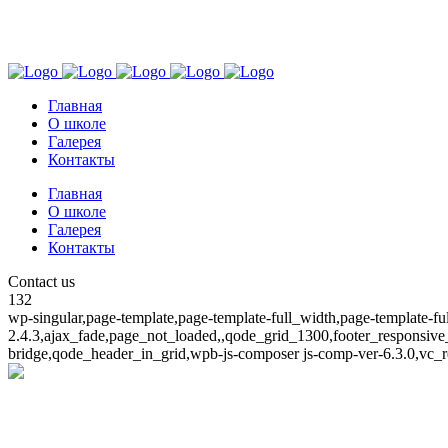
+7 939 782 5870
г. Краснодар
Главная
О школе
Галерея
Контакты
Главная
О школе
Галерея
Контакты
Contact us
132
wp-singular,page-template,page-template-full_width,page-template-f
2.4.3,ajax_fade,page_not_loaded,,qode_grid_1300,footer_responsive
bridge,qode_header_in_grid,wpb-js-composer js-comp-ver-6.3.0,vc_r