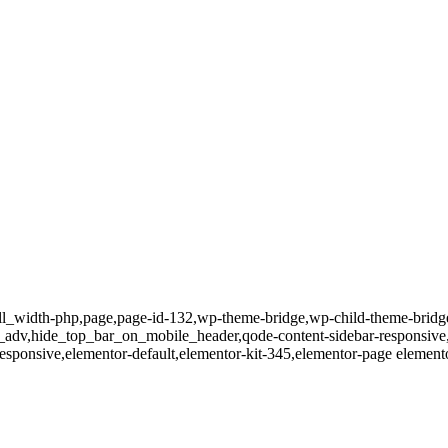
ull_width-php,page,page-id-132,wp-theme-bridge,wp-child-theme-bridge
_adv,hide_top_bar_on_mobile_header,qode-content-sidebar-responsive
esponsive,elementor-default,elementor-kit-345,elementor-page elemen