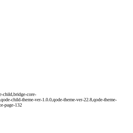
-child,bridge-core-
,qode-child-theme-ver-1.0.0,qode-theme-ver-22.8,qode-theme-
tor-page-132