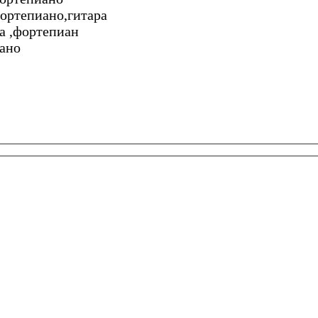
фортепиано,гитара
ра ,фортепиан
иано