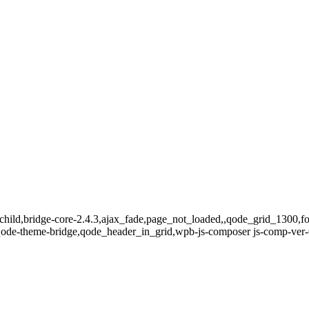
-child,bridge-core-2.4.3,ajax_fade,page_not_loaded,,qode_grid_1300,
qode-theme-bridge,qode_header_in_grid,wpb-js-composer js-comp-ver-6