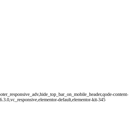
footer_responsive_adv,hide_top_bar_on_mobile_header,qode-content-
.3.0,vc_responsive,elementor-default,elementor-kit-345