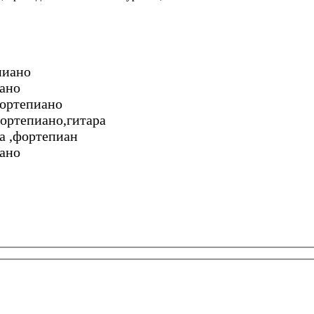
епиано
иано
 фортепиано
фортепиано,гитара
ра ,фортепиан
иано