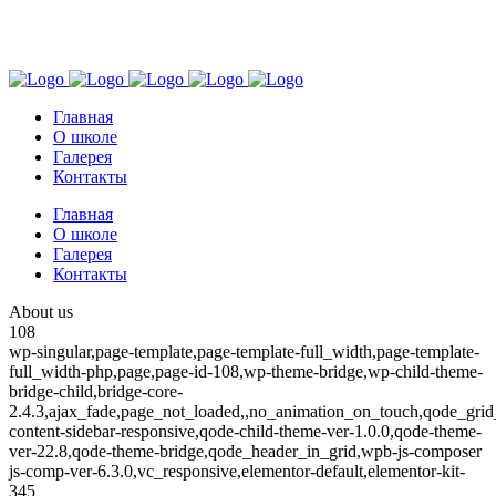
+7 939 782 5870
г. Краснодар
Главная
О школе
Галерея
Контакты
Главная
О школе
Галерея
Контакты
About us
108
wp-singular,page-template,page-template-full_width,page-template-
full_width-php,page,page-id-108,wp-theme-bridge,wp-child-theme-
bridge-child,bridge-core-
2.4.3,ajax_fade,page_not_loaded,,no_animation_on_touch,qode_gri
content-sidebar-responsive,qode-child-theme-ver-1.0.0,qode-theme-
ver-22.8,qode-theme-bridge,qode_header_in_grid,wpb-js-composer
js-comp-ver-6.3.0,vc_responsive,elementor-default,elementor-kit-
345